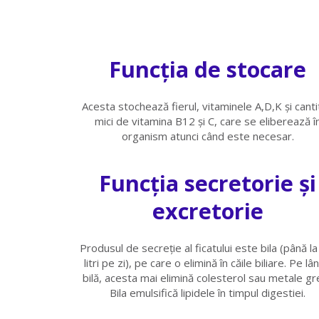
Funcția de stocare
Acesta stochează fierul, vitaminele A,D,K și canti
mici de vitamina B12 și C, care se eliberează î
organism atunci când este necesar.
Funcția secretorie și
excretorie
Produsul de secreţie al ficatului este bila (până la
litri pe zi), pe care o elimină în căile biliare. Pe lâ
bilă, acesta mai elimină colesterol sau metale gr
Bila emulsifică lipidele în timpul digestiei.