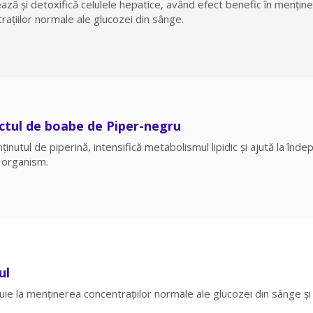
ază și detoxifică celulele hepatice, având efect benefic în menținer
rațiilor normale ale glucozei din sânge.
ctul de boabe de Piper-negru
nținutul de piperină, intensifică metabolismul lipidic și ajută la înd
 organism.
ul
uie la menținerea concentrațiilor normale ale glucozei din sânge și