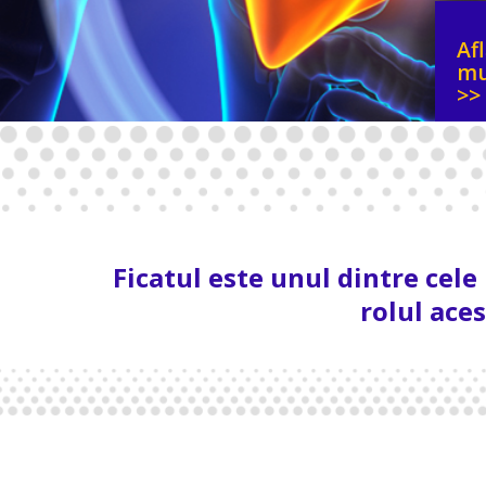
Af
mu
>>
Ficatul este unul dintre cele
rolul ace