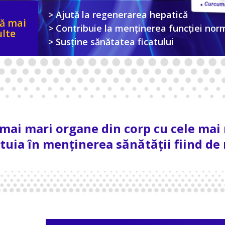
> Ajută la regenerarea hepatică
lă mai
> Contribuie la menținerea funcției norm
lte
> Susține sănătatea ficatului
 mai mari organe din corp cu cele mai m
stuia în menținerea sănătății fiind de 