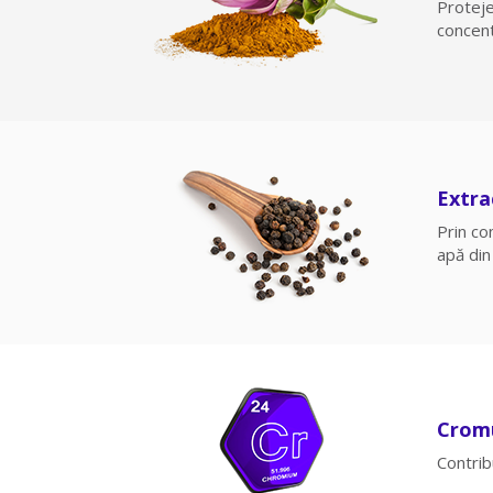
Proteje
concent
Extra
Prin co
apă din
Crom
Contrib