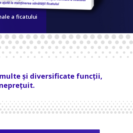
ale a ficatului
ulte și diversificate funcții,
neprețuit.