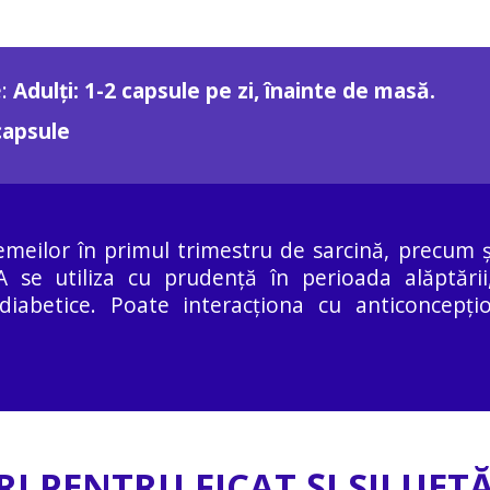
e:
Adulți: 1-2 capsule pe zi, înainte de masă.
capsule
emeilor în primul trimestru de sarcină, precum ș
 A se utiliza cu prudență în perioada alăptări
 diabetice. Poate interacționa cu anticoncepți
I PENTRU FICAT ȘI SILUETĂ