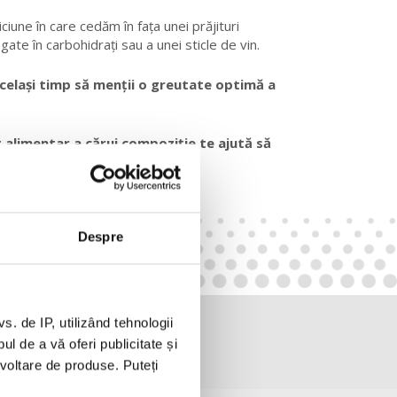
une în care cedăm în fața unei prăjituri
ate în carbohidrați sau a unei sticle de vin.
n același timp să menții o greutate optimă a
 alimentar a cărui compoziție te ajută să
Despre
 de IP, utilizând tehnologii
l de a vă oferi publicitate și
ezvoltare de produse. Puteți