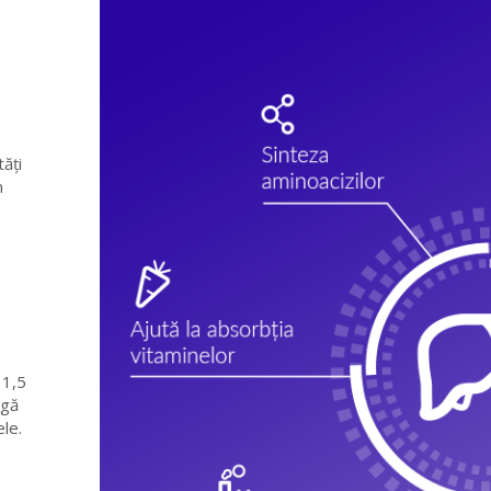
tăți
n
 1,5
ngă
ele.