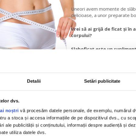
Uneori avem momente de slăbici
delicioase, a unor preparate bog
Vrei să ai grijă de ficat și î
corpului?
Slaboficat este un supliment
obții ambele lucruri!
Detalii
Setări publicitate
telor dvs.
ai noștri
vă procesăm datele personale, de exemplu, numărul dvs.
GREDIENTE
u a stoca și accesa informațiile de pe dispozitivul dvs., cu scopu
ri ale publicității și conținutului, informații despre audiență și d
ate utiliza datele dvs.